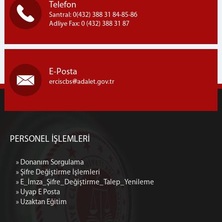
Telefon
İZİNLİ HAKİMLER
Santral: 0(432) 388 31 84-85-86
Adliye Fax: 0 (432) 388 31 87
MÜLHAKAT-BİRİMLER
ÇALDIRAN ADLİYESİ
MURADİYE ADLİYESİ
E-Posta
ERCİŞ AÇIK CİK.
erciscbs
adalet.gov.tr
ERCİŞ T TİPİ KAPALI VE AÇIK CİK
ERCİŞ DENETİMLİ SERBESTLİK MÜDÜRLÜĞÜ
İLETİŞİM
DAHİLİ İÇ HATLAR
PERSONEL İŞLEMLERİ
İLETİŞİM FORMU
» Donanım Sorgulama
» Şifre Değiştirme İşlemleri
» E_İmza_Şifre_Değiştirme_Talep_Yenileme
» Uyap E Posta
» Uzaktan Eğitim