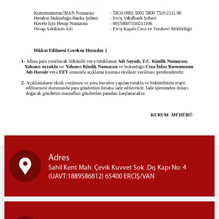
2023 Faaliyet Raporu
2022 Faaliyet Raporu
2021 Faaliyet Raporu
2020 Faaliyet Raporu
2019 faaliyet Raporu
2018 Faaliyet Raporu
BAŞSAVCILIK
CUMHURİYET BAŞSAVCISI
CUMHURİYET SAVCILARI
CUMHURİYET BAŞSAVCILIĞI BİRİMLERİ
KOMİSYON BAŞKANLIĞI
Adres
ADALET KOMİSYONU BAŞKANLIĞI
Sahil Kent Mah. Çevik Kuvvet Sok .Dış Kapı No: 4
(UAVT:1889586812) 65400 ERCİŞ/VAN
HAKİMLERİMİZ
MAHKEMELER
Ceza Mahkemeleri
Hukuk Mahkemeleri