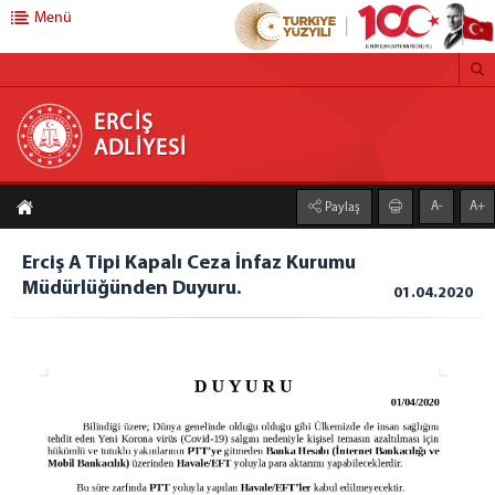
Menü
ERCİŞ ADLİYESİ
ERCİŞ
ADLİYESİ
ANASAYFA
A-
A+
Paylaş
ADLİYEMİZ
ÖN BÜROLAR
Erciş A Tipi Kapalı Ceza İnfaz Kurumu
Müdürlüğünden Duyuru.
BİLİŞİM VE MEDYA
01.04.2020
Bilgi İşlem Şefliği
İCRA MÜDÜRLÜĞÜ
İLÇE SEÇİM MÜDÜRLÜĞÜ
FAALİYET RAPORLARI
2025 YILI FAALİYET RAPORU
2024 Faaliyet Raporu