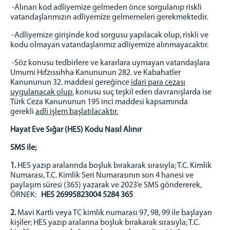
2023 Faaliyet Raporu
-Alınan kod adliyemize gelmeden önce sorgulanıp riskli
vatandaşlarımızın adliyemize gelmemeleri gerekmektedir.
2022 Faaliyet Raporu
2021 Faaliyet Raporu
-Adliyemize girişinde kod sorgusu yapılacak olup, riskli ve
kodu olmayan vatandaşlarımız adliyemize alınmayacaktır.
2020 Faaliyet Raporu
2019 faaliyet Raporu
-Söz konusu tedbirlere ve kararlara uymayan vatandaşlara
Umumi Hıfzıssıhha Kanununun 282. ve Kabahatler
2018 Faaliyet Raporu
Kanununun 32. maddesi gereğince
idari para cezası
uygulanacak olup
, konusu suç teşkil eden davranışlarda ise
BAŞSAVCILIK
Türk Ceza Kanununun 195 inci maddesi kapsamında
CUMHURİYET BAŞSAVCISI
gerekli
adli işlem başlatılacaktır.
CUMHURİYET SAVCILARI
Hayat Eve Sığar (HES) Kodu Nasıl Alınır
CUMHURİYET BAŞSAVCILIĞI BİRİMLERİ
SMS ile;
KOMİSYON BAŞKANLIĞI
1.
HES yazıp aralarında boşluk bırakarak sırasıyla; T.C. Kimlik
ADALET KOMİSYONU BAŞKANLIĞI
Numarası, T.C. Kimlik Seri Numarasının son 4 hanesi ve
paylaşım süresi (365) yazarak ve 2023’e SMS göndererek,
HAKİMLERİMİZ
ÖRNEK:
HES 26995823004 5284 365
MAHKEMELER
2.
Mavi Kartlı veya TC kimlik numarası 97, 98, 99 ile başlayan
Ceza Mahkemeleri
kişiler; HES yazıp aralarına boşluk bırakarak sırasıyla; T.C.
Hukuk Mahkemeleri