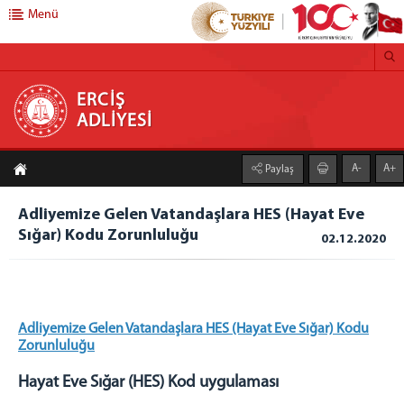
Menü
ERCİŞ ADLİYESİ
ERCİŞ
ADLİYESİ
ANASAYFA
A-
A+
Paylaş
ADLİYEMİZ
ÖN BÜROLAR
Adliyemize Gelen Vatandaşlara HES (Hayat Eve
Sığar) Kodu Zorunluluğu
BİLİŞİM VE MEDYA
02.12.2020
Bilgi İşlem Şefliği
İCRA MÜDÜRLÜĞÜ
İLÇE SEÇİM MÜDÜRLÜĞÜ
Adliyemize Gelen Vatandaşlara HES (Hayat Eve Sığar) Kodu
FAALİYET RAPORLARI
Zorunluluğu
2025 YILI FAALİYET RAPORU
Hayat Eve Sığar (HES) Kod uygulaması
2024 Faaliyet Raporu