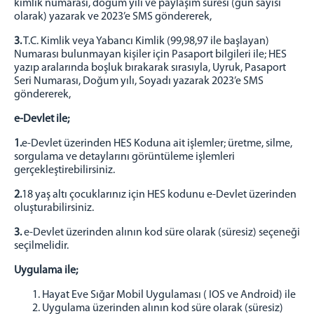
kimlik numarası, doğum yılı ve paylaşım süresi (gün sayısı
olarak) yazarak ve 2023’e SMS göndererek,
İZİNLİ HAKİMLER
3.
T.C. Kimlik veya Yabancı Kimlik (99,98,97 ile başlayan)
MÜLHAKAT-BİRİMLER
Numarası bulunmayan kişiler için Pasaport bilgileri ile; HES
ÇALDIRAN ADLİYESİ
yazıp aralarında boşluk bırakarak sırasıyla, Uyruk, Pasaport
Seri Numarası, Doğum yılı, Soyadı yazarak 2023’e SMS
MURADİYE ADLİYESİ
göndererek,
ERCİŞ AÇIK CİK.
e-Devlet ile;
ERCİŞ T TİPİ KAPALI VE AÇIK CİK
ERCİŞ DENETİMLİ SERBESTLİK MÜDÜRLÜĞÜ
1.
e-Devlet üzerinden HES Koduna ait işlemler; üretme, silme,
sorgulama ve detaylarını görüntüleme işlemleri
İLETİŞİM
gerçekleştirebilirsiniz.
DAHİLİ İÇ HATLAR
2.
18 yaş altı çocuklarınız için HES kodunu e-Devlet üzerinden
İLETİŞİM FORMU
oluşturabilirsiniz.
3.
e-Devlet üzerinden alının kod süre olarak (süresiz) seçeneği
seçilmelidir.
Uygulama ile;
Hayat Eve Sığar Mobil Uygulaması ( IOS ve Android) ile
Uygulama üzerinden alının kod süre olarak (süresiz)