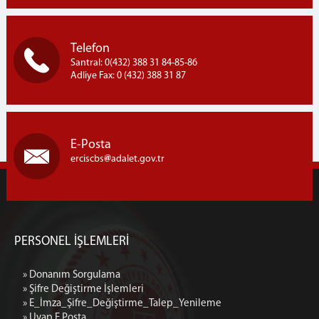
Telefon
Santral: 0(432) 388 31 84-85-86
Adliye Fax: 0 (432) 388 31 87
E-Posta
erciscbs
adalet.gov.tr
PERSONEL İŞLEMLERİ
» Donanım Sorgulama
» Şifre Değiştirme İşlemleri
» E_İmza_Şifre_Değiştirme_Talep_Yenileme
» Uyap E Posta